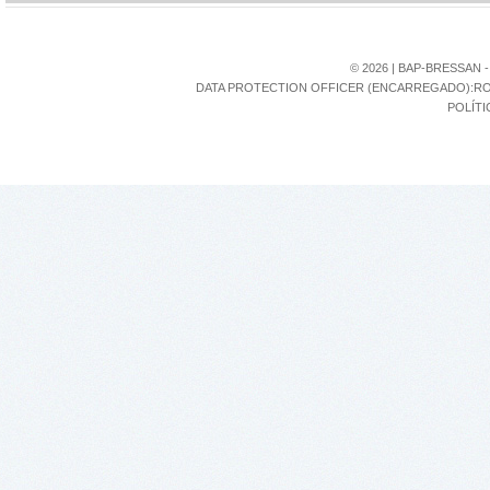
©
2026
| BAP-BRESSAN 
DATA PROTECTION OFFICER (ENCARREGADO):RONI
POLÍTI