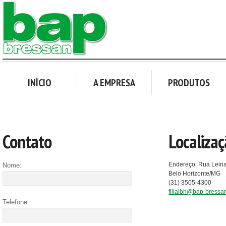
INÍCIO
A EMPRESA
PRODUTOS
Contato
Localiza
Endereço: Rua Leiria
Nome:
Belo Horizonte/MG
(31) 3505-4300
filialbh@bap-bressa
Telefone: