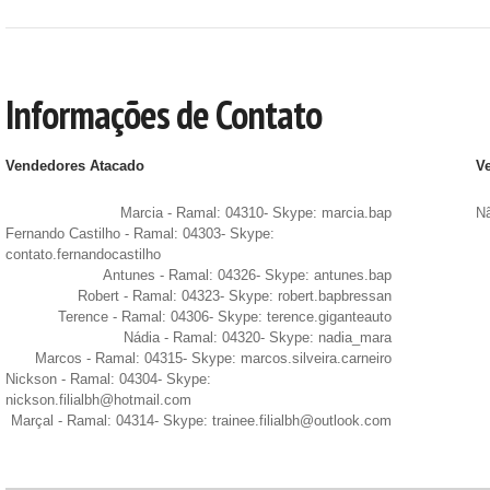
Informações de Contato
Vendedores Atacado
V
Marcia - Ramal: 04310- Skype: marcia.bap
Nã
Fernando Castilho - Ramal: 04303- Skype:
contato.fernandocastilho
Antunes - Ramal: 04326- Skype: antunes.bap
Robert - Ramal: 04323- Skype: robert.bapbressan
Terence - Ramal: 04306- Skype: terence.giganteauto
Nádia - Ramal: 04320- Skype: nadia_mara
Marcos - Ramal: 04315- Skype: marcos.silveira.carneiro
Nickson - Ramal: 04304- Skype:
nickson.filialbh@hotmail.com
Marçal - Ramal: 04314- Skype: trainee.filialbh@outlook.com